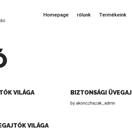
Homepage
rólunk
Termékeink
dió
Ó
TÓK VILÁGA
BIZTONSÁGI ÜVEGA
by
akonczhazak_admn
EGAJTÓK VILÁGA