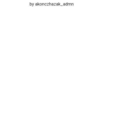
by
akonczhazak_admn