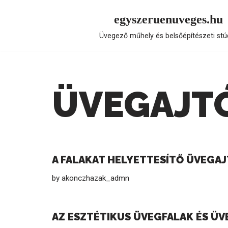
egyszeruenuveges.hu
Skip
Üvegező műhely és belsőépítészeti stú
to
content
ÜVEGAJT
A FALAKAT HELYETTESÍTŐ ÜVEGAJ
by
akonczhazak_admn
AZ ESZTÉTIKUS ÜVEGFALAK ÉS ÜV