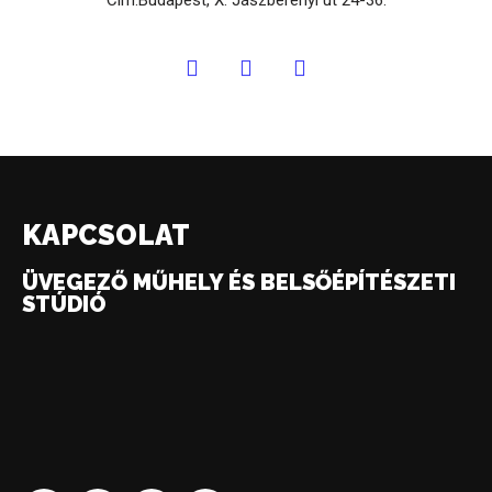
Cím:Budapest, X. Jászberényi út 24-36.
KAPCSOLAT
ÜVEGEZŐ MŰHELY ÉS BELSŐÉPÍTÉSZETI
STÚDIÓ