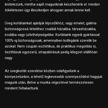
kivitelezünk, mintha saját magunknak készítenénk el: minden
tökéletesen úgy illeszkedjen ahogyan annak lennie kell.
Üveg korlátainkat ajánljuk lépcsőkhöz, vagy emelet, galéria
biztonságossá tételéhez családi házakba, társasházakba,
irodába vagy üzlethelyiségekbe. Korlátaink egyedi gyártással
100%-ig biztonságosak, amennyiben kollégáink szerelik be
azokat. Nem csupán esztétikus, de praktikus megoldás is,
tisztításuk egyszerű, strapabírásuk pedig lélegzet elállítóan
nagy.
Az üvegkorlát szerelése közben odafigyelünk a
környezetünkre, a lehető legkevesebb szennyeződést hagyjuk
magunk után, illetve a munka végeztével természetesen
mindent feltakarítunk.