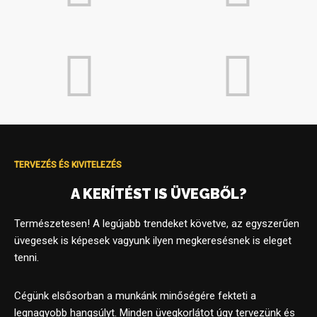
TERVEZÉS ÉS KIVITELEZÉS
A KERÍTÉST IS ÜVEGBŐL?
Természetesen! A legújabb trendeket követve, az egyszerűen
üvegesek is képesek vagyunk ilyen megkeresésnek is eleget
tenni.
Cégünk elsősorban a munkánk minőségére fekteti a
legnagyobb hangsúlyt. Minden üvegkorlátot úgy tervezünk és