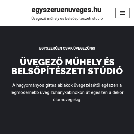
egyszeruenuveges.hu
Skip
Üvegező műhely és belsőépítészeti stúdió
to
content
EGYSZERŰEN CSAK ÜVEGEZÜNK!
ÜVEGEZŐ MŰHELY ÉS
BELSŐPÍTÉSZETI STÚDIÓ
A hagyományos gittes ablakok üvegezésétől egészen a
legmodernebb üveg zuhanykabinokon át egészen a dekor
ólomüvegekig.