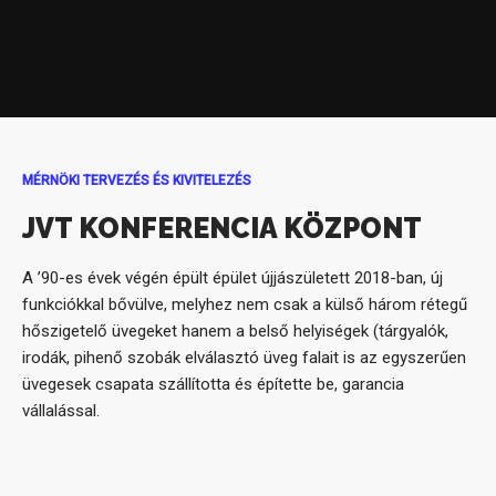
MÉRNÖKI TERVEZÉS ÉS KIVITELEZÉS
JVT KONFERENCIA KÖZPONT
A ’90-es évek végén épült épület újjászületett 2018-ban, új
funkciókkal bővülve, melyhez nem csak a külső három rétegű
hőszigetelő üvegeket hanem a belső helyiségek (tárgyalók,
irodák, pihenő szobák elválasztó üveg falait is az egyszerűen
üvegesek csapata szállította és építette be, garancia
vállalással.