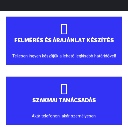
FELMÉRÉS ÉS ÁRAJÁNLAT KÉSZÍTÉS
Teljesen ingyen készítjük a lehető legkisebb határidővel!
SZAKMAI TANÁCSADÁS
Akár telefonon, akár személyesen.