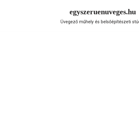
egyszeruenuveges.hu
Skip
Üvegező műhely és belsőépítészeti stú
to
content