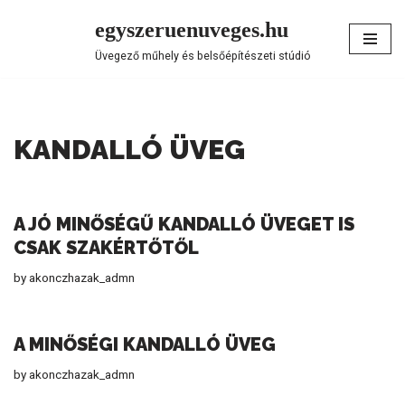
egyszeruenuveges.hu
Skip
Üvegező műhely és belsőépítészeti stúdió
to
content
KANDALLÓ ÜVEG
A JÓ MINŐSÉGŰ KANDALLÓ ÜVEGET IS
CSAK SZAKÉRTŐTŐL
by
akonczhazak_admn
A MINŐSÉGI KANDALLÓ ÜVEG
by
akonczhazak_admn