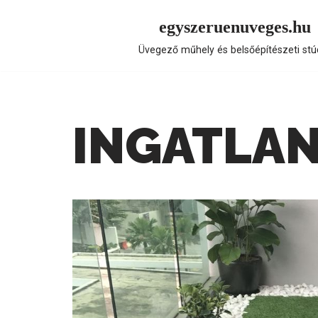
egyszeruenuveges.hu
Skip
Üvegező műhely és belsőépítészeti stú
to
content
INGATLAN