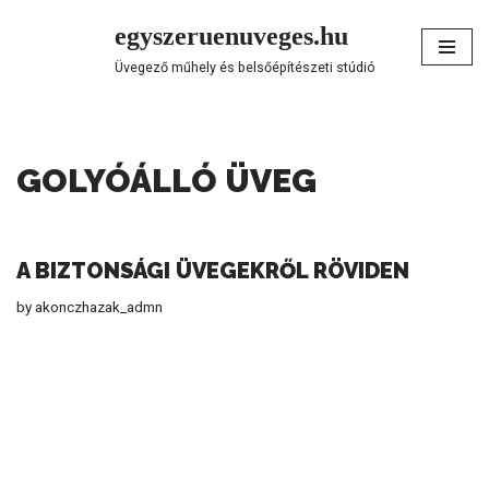
egyszeruenuveges.hu
Skip
Üvegező műhely és belsőépítészeti stúdió
to
content
GOLYÓÁLLÓ ÜVEG
A BIZTONSÁGI ÜVEGEKRŐL RÖVIDEN
by
akonczhazak_admn