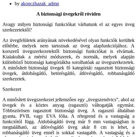
by
akonczhazak_admn
A biztonsági üvegekről röviden
Avagy milyen biztonsági funkciókat várhatunk el az egyes üveg
szerkezetektől?
Az üvegfelületek arányának növekedésével olyan funkciók kerültek
előtérbe, melyek nem tartoznak az üveg alapfunkciójához. A
korszerű üvegszerkezetektől biztonsági funkciókat is elvárnak.
Kialakultak a mérési módszerek, és normák, melyek alapján
különböző biztonsági kategóriákba sorolhatóak az üvegszerkezetek.
A minősített biztonsági üvegek fő kategóriái: ragasztott biztonsági
üvegek, átdobásgátló, betörésgátló, átlövésgátló, robbanásgátló
szerkezetek.
Szerkezet
A minősített üvegszerkezet jellemzően egy „üvegszendvics”, ahol az
üvegek és a köztes anyag (ragasztó) váltogatják egymást.
Többszörösen ragasztott biztonsági üveg. A ragasztó általában
gyanta, PVB, vagy EVA fólia. A rétegrend és a vastagság a
funkciótól függ. Átdobásgátló üveg már 9 mm vastagságban is
megtalálható, az átlövésgátló üveg akár 8 cm is lehet, a
robbanásgátló üveg ennél is sokkal vastagabb. A vastagság és a