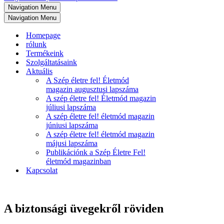
Navigation Menu
Navigation Menu
Homepage
rólunk
Termékeink
Szolgáltatásaink
Aktuális
A Szép életre fel! Életmód
magazin augusztusi lapszáma
A szép életre fel! Életmód magazin
júliusi lapszáma
A szép életre fel! életmód magazin
júniusi lapszáma
A szép életre fel! életmód magazin
májusi lapszáma
Publikációnk a Szép Életre Fel!
életmód magazinban
Kapcsolat
A biztonsági üvegekről röviden