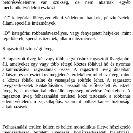
betörésvédelemre van szükség, de nem akarnak egyéb
mechanikai/védelmi eszközt
„C” kategória: lőfegyver elleni védelemre bankok, pénzintézetek,
állami speciális intézmények
„D” kategória: robbanásveszélyes, vagy fenyegetett helyekre, mint
repülőterek, speciális üzemek, állami intézmények
Ragasztott biztonsági üveg:
A ragasztott üveg két vagy több, egymáshoz ragasztott üveglapból
áll, amelyeket egy vagy több rétegű köztes fóliával hő és nyomás
alkalmazásával ragasztanak össze. A ragasztott üveg általában
átlátszó, és az esztétikus megjelenés érdekében mind az üveg, mind
a köztes fóliák színe és vastagsága sokféle lehet. A ragasztott
üvegszerkezetek kialakításához használható előfeszített és edzett
üveg is, a mechanikai ellenálló képesség növelése érdekében. A
ragasztott üveg felhasználási területei közé tartoznak a robbanás
elleni védelem, a zajcsillapítás, valamint ballisztikai és biztonsági
alkalmazások.
Felhasználási terület: kültéri és beltéri monolitikus illetve hőszigetelő
üvegszerkezet, fejfeletti üvegezés, korlátszerkezetek kialakítása,