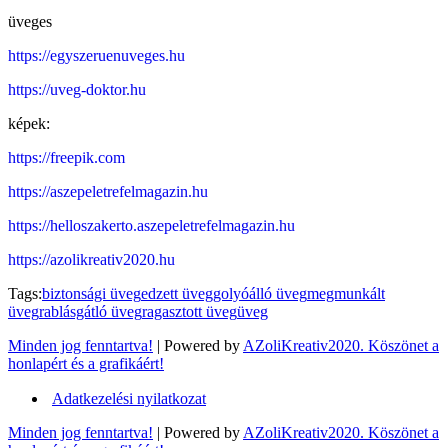
üveges
https://egyszeruenuveges.hu
https://uveg-doktor.hu
képek:
https://freepik.com
https://aszepeletrefelmagazin.hu
https://helloszakerto.aszepeletrefelmagazin.hu
https://azolikreativ2020.hu
Tags:
biztonsági üveg
edzett üveg
golyóálló üveg
megmunkált
üveg
rablásgátló üveg
ragasztott üveg
üveg
Minden jog fenntartva!
| Powered by
AZoliKreativ2020. Köszönet a
honlapért és a grafikáért!
Adatkezelési nyilatkozat
Minden jog fenntartva!
| Powered by
AZoliKreativ2020. Köszönet a