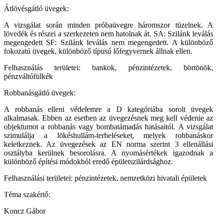
Átlövésgátló üvegek:
A vizsgálat során minden próbaüvegre háromszor tüzelnek. A
lövedék és részei a szerkezeten nem hatolnak át. SA: Szilánk leválás
megengedett SF: Szilánk leválás nem megengedett. A különböző
fokozatú üvegek, különböző típusú lőfegyvernek állnak ellen.
Felhasználás területei: bankok, pénzintézetek, börtönök,
pénzváltófülkék
Robbanásgátló üvegek:
A robbanás elleni védelemre a D kategóriába sorolt üvegek
alkalmasak. Ebben az esetben az üvegezésnek meg kell védenie az
objektumot a robbanás vagy bombatámadás hatásaitól. A vizsgálat
szimulálja a lökéshullám-terheléseket, melyek robbanáskor
keletkeznek. Az üvegezések az EN norma szerint 3 ellenállási
osztályba kerülnek besorolásra. A nyomásértékek igazodnak a
különböző építési módokból eredő épületszilárdsághoz.
Felhasználási területei: pénzintézetek, nemzetközi hivatali épületek
Téma szakértő:
Koncz Gábor