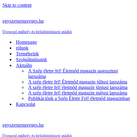
Skip to content
egyszeruenuveges.hu
Üvegező műhely és belsőépítészeti stúdió
Homepage
rólunk
Termékeink
Szolgáltatásaink
Aktuális
A Szép életre fel! Életmód magazin augusztusi
lapszáma
A szép életre fel! Életmód magazin júliusi lapszáma
A szép életre fel! életmód magazin júniusi lapszáma
A szép életre fel! életmód magazin májusi lapszáma
Publikációnk a Szép Életre Fel! életmód magazinban
Kapcsolat
egyszeruenuveges.hu
Üvegező műhely és belsőépítészeti stúdió