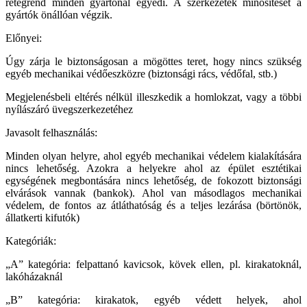
rétegrend minden gyártónál egyedi. A szerkezetek minősítését a
gyártók önállóan végzik.
Előnyei:
Úgy zárja le biztonságosan a mögöttes teret, hogy nincs szükség
egyéb mechanikai védőeszközre (biztonsági rács, védőfal, stb.)
Megjelenésbeli eltérés nélkül illeszkedik a homlokzat, vagy a többi
nyílászáró üvegszerkezetéhez
Javasolt felhasználás:
Minden olyan helyre, ahol egyéb mechanikai védelem kialakítására
nincs lehetőség. Azokra a helyekre ahol az épület esztétikai
egységének megbontására nincs lehetőség, de fokozott biztonsági
elvárások vannak (bankok). Ahol van másodlagos mechanikai
védelem, de fontos az átláthatóság és a teljes lezárása (börtönök,
állatkerti kifutók)
Kategóriák:
„A” kategória: felpattanó kavicsok, kövek ellen, pl. kirakatoknál,
lakóházaknál
„B” kategória: kirakatok, egyéb védett helyek, ahol