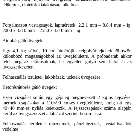
télikertek, előtetők kialakítására alkalmas.
Forgalmazott vastagságok, lapméretek: 2.2.1 mm – 8.8.4 mm – ig,
2000 x 3210 mm – 2550 x 3210 mm – ig
Átdobásgátló üvegek:
Egy 4,1 kg súlyú, 10 cm átmérőjű acélgolyót ejtenek többször,
különböző magasságokból az üvegfelületre. A próbadarab akkor
felel meg az előírásoknak, ha egyetlen golyó sem hatol át az
üvegszerkezeten.
Felhasználás területei: lakóházak, üzletek üvegezése
Betörés/áttörés gátló üvegek:
Ezen vizsgálat során egy gépileg megnevezett 2 kg-os fejszével
mérnek csapásokat a 110×90 cm-es üvegfelületre, amíg ott egy
40×40 mm-es nyílás keletkezik. A fejszecsapások száma alapján
kerül az üvegszerkezet a táblázat szerinti besorolásra.
Felhasználás területei: múzeumok, pénzintézetek, postahivatalok
védelme