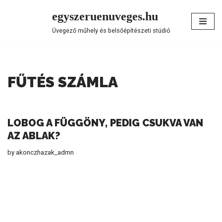
egyszeruenuveges.hu
Skip
Üvegező műhely és belsőépítészeti stúdió
to
content
FŰTÉS SZÁMLA
LOBOG A FÜGGÖNY, PEDIG CSUKVA VAN
AZ ABLAK?
by
akonczhazak_admn