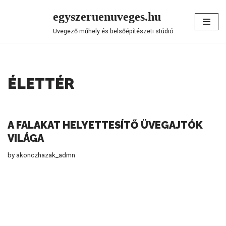
egyszeruenuveges.hu
Skip
Üvegező műhely és belsőépítészeti stúdió
to
content
ÉLETTÉR
A FALAKAT HELYETTESÍTŐ ÜVEGAJTÓK
VILÁGA
by
akonczhazak_admn