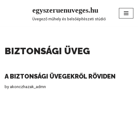
egyszeruenuveges.hu
Skip
Üvegező műhely és belsőépítészeti stúdió
to
content
BIZTONSÁGI ÜVEG
A BIZTONSÁGI ÜVEGEKRŐL RÖVIDEN
by
akonczhazak_admn