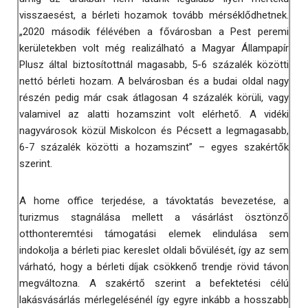
visszaesést, a bérleti hozamok tovább mérséklődhetnek.
„2020 második félévében a fővárosban a Pest peremi
kerületekben volt még realizálható a Magyar Állampapír
Plusz által biztosítottnál magasabb, 5-6 százalék közötti
nettó bérleti hozam. A belvárosban és a budai oldal nagy
részén pedig már csak átlagosan 4 százalék körüli, vagy
valamivel az alatti hozamszint volt elérhető. A vidéki
nagyvárosok közül Miskolcon és Pécsett a legmagasabb,
6-7 százalék közötti a hozamszint” – egyes szakértők
szerint.
A home office terjedése, a távoktatás bevezetése, a
turizmus stagnálása mellett a vásárlást ösztönző
otthonteremtési támogatási elemek elindulása sem
indokolja a bérleti piac kereslet oldali bővülését, így az sem
várható, hogy a bérleti díjak csökkenő trendje rövid távon
megváltozna. A szakértő szerint a befektetési célú
lakásvásárlás mérlegelésénél így egyre inkább a hosszabb