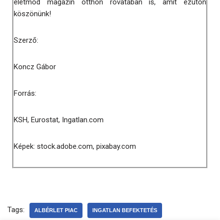
életmód magazin otthon rovatában is, amit ezúton
köszönünk!
Szerző:
Koncz Gábor
Forrás:
KSH, Eurostat, Ingatlan.com
Képek: stock.adobe.com, pixabay.com
Tags:
ALBÉRLET PIAC
INGATLAN BEFEKTETÉS