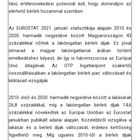
távú értéknövekedési potenciál kell, hogy domináljon az
elérhető bérleti hozammal szemben.
Az EUROSTAT 2021. januári statisztikája alapján 2010 és
2020. harmadik negyedéve között Magyarországon 43
százalékkal nőttek a lakóingatlan bérleti díjak. Ez jóval
elmarad a magyar lakóingatlanok árában történt
emelkedéshez képest, de így is háromszorosa az Európai
Unió átlagának. Az OTP Ingatlanpont szakértői
összeállításukban a lakóingatlan bérleti piac változásait és
kilátásait vizsgálják.
2010. első és 2020. harmadik negyedéve között a lakásárak
26,8 százalékkal, míg a lakóingatlan bérleti díjak 14,6
százalékkal növekedtek az Európai Unióban az Eurostat
januárban publikált adatai alapján. Közelebbről vizsgálva a
lakásár és a bérleti díjak változását, érdekes kettősség
figyelhető meg. Míg ugyanis 2010-től a bérleti díjak