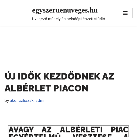
egyszeruenuveges.hu
Skip
Üvegező műhely és belsőépítészeti stúdió
to
content
ÚJ IDŐK KEZDŐDNEK AZ
ALBÉRLET PIACON
by
akonczhazak_admn
AVAGY AZ ALBÉRLETI PIAC