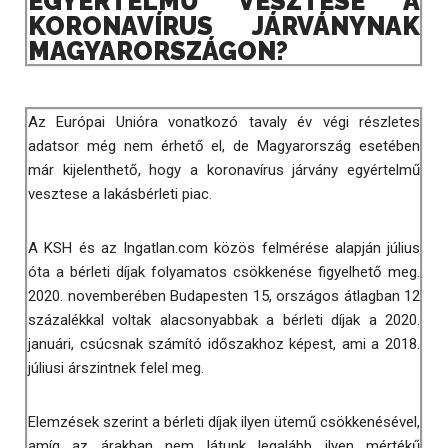
EGYÉRTELMŰ VESZTESE A
KORONAVÍRUS JÁRVÁNYNAK
MAGYARORSZÁGON?
Az Európai Unióra vonatkozó tavaly év végi részletes
adatsor még nem érhető el, de Magyarország esetében
már kijelenthető, hogy a koronavírus járvány egyértelmű
vesztese a lakásbérleti piac.
A KSH és az Ingatlan.com közös felmérése alapján július
óta a bérleti díjak folyamatos csökkenése figyelhető meg.
2020. novemberében Budapesten 15, országos átlagban 12
százalékkal voltak alacsonyabbak a bérleti díjak a 2020.
januári, csúcsnak számító időszakhoz képest, ami a 2018.
júliusi árszintnek felel meg.
Elemzések szerint a bérleti díjak ilyen ütemű csökkenésével,
amíg az árakban nem látunk legalább ilyen mértékű