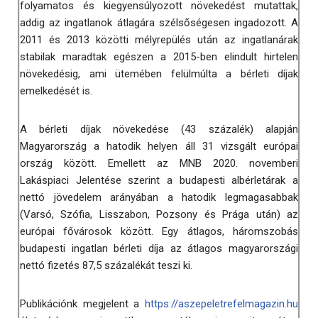
folyamatos és kiegyensúlyozott növekedést mutattak,
addig az ingatlanok átlagára szélsőségesen ingadozott. A
2011 és 2013 közötti mélyrepülés után az ingatlanárak
stabilak maradtak egészen a 2015-ben elindult hirtelen
növekedésig, ami ütemében felülmúlta a bérleti díjak
emelkedését is.
A bérleti díjak növekedése (43 százalék) alapján
Magyarország a hatodik helyen áll 31 vizsgált európai
ország között. Emellett az MNB 2020. novemberi
Lakáspiaci Jelentése szerint a budapesti albérletárak a
nettó jövedelem arányában a hatodik legmagasabbak
(Varsó, Szófia, Lisszabon, Pozsony és Prága után) az
európai fővárosok között. Egy átlagos, háromszobás
budapesti ingatlan bérleti díja az átlagos magyarországi
nettó fizetés 87,5 százalékát teszi ki.
Publikációnk megjelent a
https://aszepeletrefelmagazin.hu