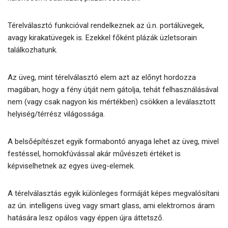
Térelválasztó funkcióval rendelkeznek az ú.n. portálüvegek,
avagy kirakatüvegek is. Ezekkel főként plázák üzletsorain
találkozhatunk.
Az üveg, mint térelválasztó elem azt az előnyt hordozza
magában, hogy a fény útját nem gátolja, tehát felhasználásával
nem (vagy csak nagyon kis mértékben) csökken a leválasztott
helyiség/térrész világossága.
A belsőépítészet egyik formabontó anyaga lehet az üveg, mivel
festéssel, homokfúvással akár művészeti értéket is
képviselhetnek az egyes üveg-elemek.
A térelválasztás egyik különleges formáját képes megvalósítani
az ún. intelligens üveg vagy smart glass, ami elektromos áram
hatására lesz opálos vagy éppen újra áttetsző.