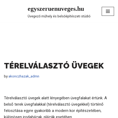
egyszeruenuveges.hu
Skip
Üvegező műhely és belsőépítészeti stúdió
to
content
TÉRELVÁLASZTÓ ÜVEGEK
by
akonczhazak_admn
Térelválasztó üvegek alatt lényegében üvegfalakat értünk. A
belső terek üvegfalakkal (térelválasztó üvegekkel) történő
felosztása egyre gyakoribb a modern kor építészetében,
különösen irodaházak, plázák esetében.