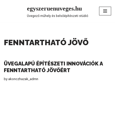
egyszeruenuveges.hu
Skip
Üvegező műhely és belsőépítészeti stúdió
to
content
FENNTARTHATÓ JÖVŐ
ÜVEGALAPÚ ÉPÍTÉSZETI INNOVÁCIÓK A
FENNTARTHATÓ JÖVŐÉRT
by
akonczhazak_admn