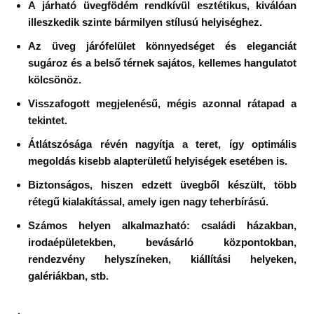
A járható üvegfödém rendkívül esztétikus, kiválóan
illeszkedik szinte bármilyen stílusú helyiséghez.
Az üveg járófelület könnyedséget és eleganciát
sugároz és a belső térnek sajátos, kellemes hangulatot
kölcsönöz.
Visszafogott megjelenésű, mégis azonnal rátapad a
tekintet.
Átlátszósága révén nagyítja a teret, így optimális
megoldás kisebb alapterületű helyiségek esetében is.
Biztonságos, hiszen edzett üvegből készült, több
rétegű kialakítással, amely igen nagy teherbírású.
Számos helyen alkalmazható: családi házakban,
irodaépületekben, bevásárló központokban,
rendezvény helyszíneken, kiállítási helyeken,
galériákban, stb.
·