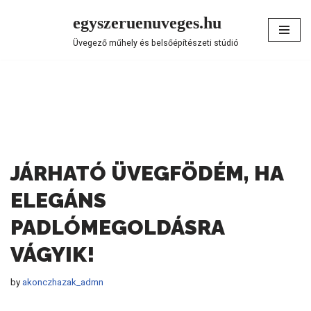
egyszeruenuveges.hu
Skip
Üvegező műhely és belsőépítészeti stúdió
to
content
JÁRHATÓ ÜVEGFÖDÉM, HA
ELEGÁNS
PADLÓMEGOLDÁSRA
VÁGYIK!
by
akonczhazak_admn