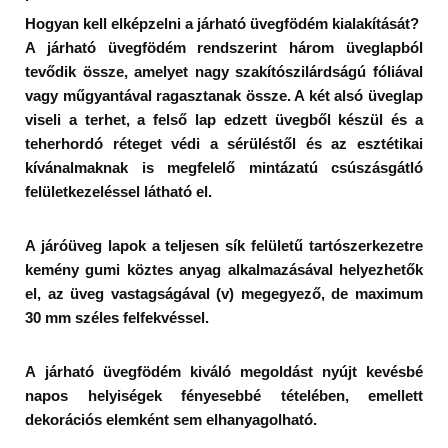
Hogyan kell elképzelni a járható üvegfödém kialakítását?
A járható üvegfödém rendszerint három üveglapból
tevődik össze, amelyet nagy szakítószilárdságú fóliával
vagy műgyantával ragasztanak össze. A két alsó üveglap
viseli a terhet, a felső lap edzett üvegből készül és a
teherhordó réteget védi a sérüléstől és az esztétikai
kívánalmaknak is megfelelő mintázatú csúszásgátló
felületkezeléssel látható el.
A járóüveg lapok a teljesen sík felületű tartószerkezetre
kemény gumi köztes anyag alkalmazásával helyezhetők
el, az üveg vastagságával (v) megegyező, de maximum
30 mm széles felfekvéssel.
A járható üvegfödém kiváló megoldást nyújt kevésbé
napos helyiségek fényesebbé tételében, emellett
dekorációs elemként sem elhanyagolható.