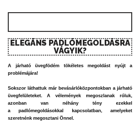
Járható üvegfödém
Járható üvegfödém
Járható üvegfödém
ELEGÁNS PADLÓMEGOLDÁSRA
VÁGYIK?
A járható üvegfödém tökéletes megoldást nyújt a
problémájára!
Sokszor láthattuk már bevásárlóközpontokban a járható
üvegfelületeket. A vélemények megoszlanak róluk,
azonban van néhány tény ezekkel
a padlómegoldásokkal kapcsolatban, amelyeket
szeretnénk megosztani Önnel.