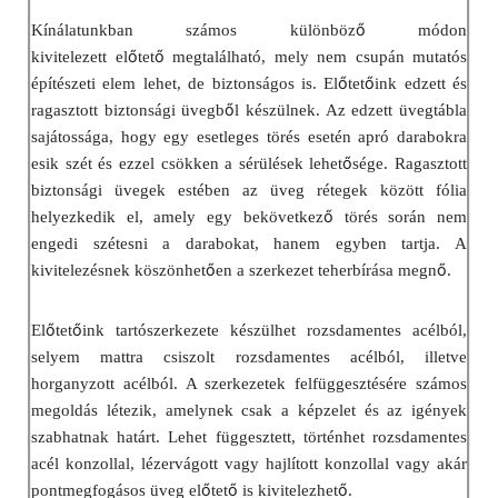
ő
Kínálatunkban számos különböz
módon
ő
ő
kivitelezett el
tet
megtalálható, mely nem csupán mutatós
ő
ő
építészeti elem lehet, de biztonságos is. El
tet
ink edzett és
ő
ragasztott biztonsági üvegb
l készülnek. Az edzett üvegtábla
sajátossága, hogy egy esetleges törés esetén apró darabokra
ő
esik szét és ezzel csökken a sérülések lehet
sége. Ragasztott
biztonsági üvegek estében az üveg rétegek között fólia
ő
helyezkedik el, amely egy bekövetkez
törés során nem
engedi szétesni a darabokat, hanem egyben tartja. A
ő
ő
kivitelezésnek köszönhet
en a szerkezet teherbírása megn
.
ő
ő
El
tet
ink tartószerkezete készülhet rozsdamentes acélból,
selyem mattra csiszolt rozsdamentes acélból, illetve
horganyzott acélból. A szerkezetek felfüggesztésére számos
megoldás létezik, amelynek csak a képzelet és az igények
szabhatnak határt. Lehet függesztett, történhet rozsdamentes
acél konzollal, lézervágott vagy hajlított konzollal vagy akár
ő
ő
ő
pontmegfogásos üveg el
tet
is kivitelezhet
.