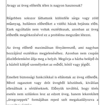
Avagy az üveg előtetők télen is nagyon hasznosak?
Régebben sokszor láthattunk különféle sárga vagy zöld
ű
ő
ő
ő
m
anyag, hullámos el
tet
ket a vidéki házak bejárata el
tt.
Ezek egyáltalán nem voltak esztétikusak, azonban az üveg
ő
ő
ű
el
tet
k megérkezésével ez a probléma megsz
nt létezni.
ő
ő
ő
Az üveg el
tet
maximálisan fényátereszt
, ami nagyban
hozzájárul esztétikus megjelenéséhez. Azonban nem csupán
ő
ő
díszít
elemként állja meg a helyét. Megóvja a házba belép
és
ő
ő
ő
ő
a házból kilép
személyeket az es
t
l, hótól vagy jégt
l.
ő
ő
Emellett biztonsági funkciókkal is ellátottak az üveg el
tet
k.
ő
Mivel ragasztott vagy drót üvegb
l készülnek, kiválóan
ő
ellenállnak a sérüléseknek. El
nyük továbbá, hogy törés
esetén nem szilánkos lesz az edzett üveg, hanem lekerekített
„üvegcseppek” formájában reped szét megakadályozva a