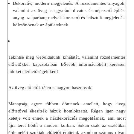
Dekoratív, modern megjelenés: A rozsdamentes anyagok,
ű
valamint az üveg is egyaránt divatos és népszer
építési
ű
anyag az iparban, melyek korszer
és letisztult megjelenést
kölcsönöznek az épületeknek.
Tekintse meg weboldalunk kínálatát, valamint rozsdamentes
ő
ő
ő
el
tet
kkel kapcsolatban b
vebb információkért keressen
ő
minket elérhet
ségeinken!
ő
ő
Az üveg el
tet
k télen is nagyon hasznosak!
Manapság egyre többen döntenek amellett, hogy üveg
ő
ő
el
tet
vel ékesítsék házuk homlokzatát. Régen igen nagy
keletje volt ennek a házdekorációs megoldásnak, ami most
újra teret hódít a modern korban. Sokan csak az esztétikai
ő
ő
érdemeiért szoktak el
tet
t építtetni, azonban számos olyan