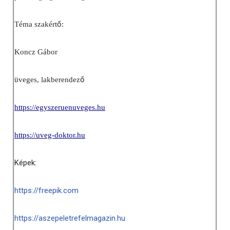
ő
Téma szakért
:
Koncz Gábor
ő
üveges, lakberendez
https://egyszeruenuveges.hu
https://uveg-doktor.hu
Képek:
https://freepik.com
https://aszepeletrefelmagazin.hu