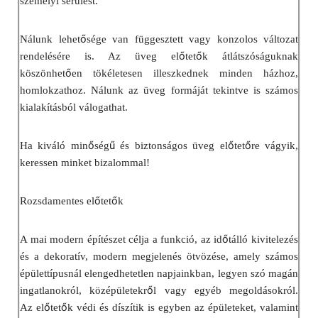
személyi sérülést.
ő
Nálunk lehet
sége van függesztett vagy konzolos változat
ő
ő
rendelésére is. Az üveg el
tet
k átlátszóságuknak
ő
köszönhet
en tökéletesen illeszkednek minden házhoz,
homlokzathoz. Nálunk az üveg formáját tekintve is számos
kialakításból válogathat.
ő
ű
ő
ő
Ha kiváló min
ség
és biztonságos üveg el
tet
re vágyik,
keressen minket bizalommal!
ő
ő
Rozsdamentes el
tet
k
ő
A mai modern építészet célja a funkció, az id
tálló kivitelezés
és a dekoratív, modern megjelenés ötvözése, amely számos
épülettípusnál elengedhetetlen napjainkban, legyen szó magán
ő
ingatlanokról, középületekr
l vagy egyéb megoldásokról.
ő
ő
Az el
tet
k védi és díszítik is egyben az épületeket, valamint