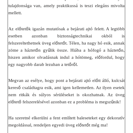
tulajdonsága van, amely praktikussá is teszi elegáns mivolta
mellett.
ő
ő
Az el
tet
k igazán mutatósak a bejárati ajtó felett. A legtöbb
esetben azonban biztonságtechnikai okból is
ő
ő
felszereltethetnek üveg el
tet
t. Télen, ha nagy hó esik, annak
ő
ű
ő
zöme a háztet
n gy
lik össze. Hiába a hófogó a háztet
n,
ő
hiszen amikor olvadásnak indul a hótömeg, el
fordul, hogy
ő
ő
egy nagyobb darab lezuhan a tet
r
l.
ő
Megvan az esélye, hogy pont a bejárati ajtó el
tt álló, kulcsát
ő
keres
családtagra esik, ami igen kellemetlen. Az ilyen esetek
nem ritkák és súlyos sérüléseket is okozhatnak. Az üveg
ő
ő
ű
el
tet
felszerelésével azonban ez a probléma is megsz
nik!
Ha szeretné elkerülni a fent említett baleseteket egy dekoratív
ő
ő
megoldással, rendeljen egyedi üveg el
tet
t még ma!