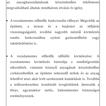
ő
az anyaghasználatuknak köszönhet
en tökéletesen
megvalósítható általuk mindhárom elvárás és igény.
ő
ő
ő
A rozsdamentes el
tet
k funkcionális el
nyei: Megvédik az
ő
épületet, a teraszt és a bejáratot az id
járás
ű
viszontagságaitól, továbbá nagyobb méret
kivitelezés
ő
esetén funkcionálhat nyitott garázstet
ként vagy
raktárfedésként is.
ő
ő
ő
A rozsdamentes el
tet
k id
tálló kivitelezése: A
ő
rozsdamentes kivitelezés biztosítja a min
ségromlás
ű
ő
elkerülését, valamint könny
anyagának köszönhet
en
ő
ő
csökkenthet
ek az épületre nehezed
terhek és az anyag
ő
lehet
vé teszi akár ívelt szerkezetek kialakítását is. Továbbá
ő
a tet
szerkezethez kombinált üvegfelületek áteresztik a
fényt, ugyanakkor tartós, balesetmentes biztonságot
eredményeznek.