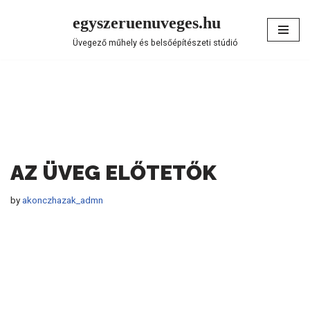
egyszeruenuveges.hu
Skip
Üvegező műhely és belsőépítészeti stúdió
to
content
AZ ÜVEG ELŐTETŐK
by
akonczhazak_admn