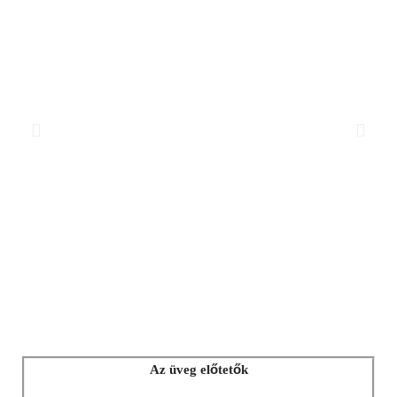
ő
ő
Az üveg el
tet
k