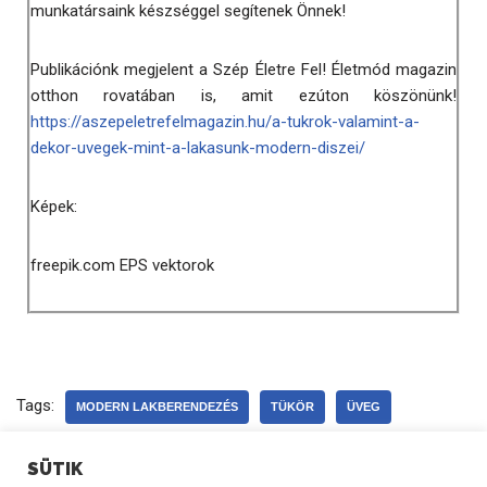
munkatársaink készséggel segítenek Önnek!
Publikációnk megjelent a Szép Életre Fel! Életmód magazin
otthon rovatában is, amit ezúton köszönünk!
https://aszepeletrefelmagazin.hu/a-tukrok-valamint-a-
dekor-uvegek-mint-a-lakasunk-modern-diszei/
Képek:
freepik.com EPS vektorok
Tags:
MODERN LAKBERENDEZÉS
TÜKÖR
ÜVEG
SÜTIK