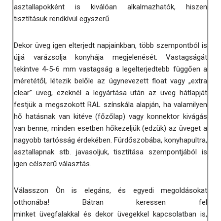
asztallapokként is kiválóan alkalmazhatók, hiszen
tisztításuk rendkívül egyszerű.
Dekor üveg igen elterjedt napjainkban, több szempontból is
újjá varázsolja konyhája megjelenését. Vastagságát
tekintve 4-5-6 mm vastagság a legelterjedtebb függően a
méretétől, létezik belőle az úgynevezett float vagy „extra
clear” üveg, ezeknél a legyártása után az üveg hátlapját
festjük a megszokott RAL színskála alapján, ha valamilyen
hő hatásnak van kitéve (főzőlap) vagy konnektor kivágás
van benne, minden esetben hőkezeljük (edzük) az üveget a
nagyobb tartósság érdekében. Fürdőszobába, konyhapultra,
asztallapnak stb. javasoljuk, tisztítása szempontjából is
igen célszerű választás.
Válasszon Ön is elegáns, és egyedi megoldásokat
otthonába! Bátran keressen fel
minket üvegfalakkal és dekor üvegekkel kapcsolatban is,