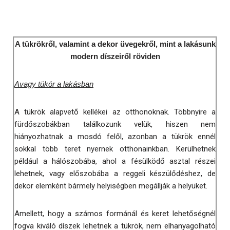
A tükrökről, valamint a dekor üvegekről, mint a lakásunk
modern díszeiről röviden
Avagy tükör a lakásban
A tükrök alapvető kellékei az otthonoknak. Többnyire a
fürdőszobákban találkozunk velük, hiszen nem
hiányozhatnak a mosdó felől, azonban a tükrök ennél
sokkal több teret nyernek otthonainkban. Kerülhetnek
például a hálószobába, ahol a fésülködő asztal részei
lehetnek, vagy előszobába a reggeli készülődéshez, de
dekor elemként bármely helyiségben megállják a helyüket.
Amellett, hogy a számos formánál és keret lehetőségnél
fogva kiváló díszek lehetnek a tükrök, nem elhanyagolható