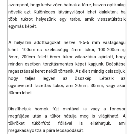
szempont, hogy kedvezően hatnak a térre, hiszen optikailag
növelik azt. Különleges látványvilágot lehet kialakítani, ha
több tükröt helyezünk egy térbe, amik visszatükrözik
egymás képét.
A helyszíni adottságokat nézve 4-5-6 mm vastagságú
lehet. 100cm-es szélességig 4mm tükör, 100-200cm-ig
5mm, 200cm felett 6mm tükör választása ajánlott, hogy
minden esetben torzításmentes képet kapjunk. Beépítése
ragasztással keret nélkül történik. Az éleit mindig csiszoljuk,
hogy teljes legyen az összkép. Létezik az
úgynevezett fazettás tükör, ami 20mm, 30mm, vagy akár
40mm lehet.
Díszíthetjük homok fújt mintával is vagy a foncsor
megfújása után a tükör hátulja meg is világítható. A
tükröket tükörfűtő fóliával is elláthatjuk, ami
megakadályozza a pára lecsapódását.