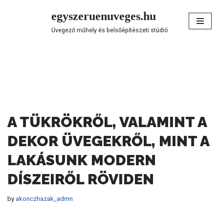
egyszeruenuveges.hu
Skip
Üvegező műhely és belsőépítészeti stúdió
to
content
A TÜKRÖKRŐL, VALAMINT A
DEKOR ÜVEGEKRŐL, MINT A
LAKÁSUNK MODERN
DÍSZEIRŐL RÖVIDEN
by
akonczhazak_admn