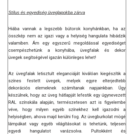
Stílus és egyediség üveglapokba zárva
Hiába vannak a legszebb bútorok konyhánkban, ha az
összkép nem az igazi vagy a helyiség hangulata hibádzik
valamiben. Ám egy egyszerű megoldással egyediséget
csempészhetünk a konyhába, üvegfalak és dekor
üvegek segítségével igazán különleges lehet!
Az üvegfalak letisztult eleganciáját kiválóan kiegészítik a
színes festett üvegek, melyek egyre elterjedtebb
dekorációs elemeknek számítanak napjainkban. Úgy
készülnek, hogy az üveg hátlapját lefestik egy úgynevezett
RAL színskála alapján, természetesen azt is figyelembe
véve, hogy milyen egyéb színekhez kell igazodni a
helyiségben, ahova majd kerülni fog. Az üvegburkolat mögé
lámpákat vagy egyéb világításokat is tehetünk, teljesen
egyedi hangulatot varázsolva. Pultokként és